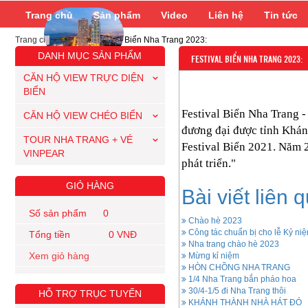
Trang chủ
Sản phẩm
Video
Liên hệ
Tin tức
Trang chủ
/
Tin tức
Festival Biển Nha Trang 2023:
DANH MỤC SẢN PHẨM
FESTIVAL BIỂN NHA TRANG 2023:
CĂN HỘ VIEW TRỰC DIỆN
BIỂN
Festival Biển Nha Trang -
CĂN HỘ VIEW CHÉO BIỂN
đương đại được tỉnh Khán
TOUR NHA TRANG + VÉ
Festival Biển 2021. Năm 
VINPEAR
phát triển."
GIỎ HÀNG
Bài viết liên 
Số sản phẩm 0
Chào hè 2023
Công tác chuẩn bị cho lễ Kỷ ni
Tổng tiền 0 VNĐ
Nha trang chào hè 2023
Xem giỏ hàng
Mừng kỉ niệm
HÒN CHỒNG NHA TRANG
1/4 Nha Trang bắn pháo hoa
30/4-1/5 đi Nha Trang thôi
HỖ TRỢ TRỤC TUYẾN
KHÁNH THÀNH NHÀ HÁT ĐÓ