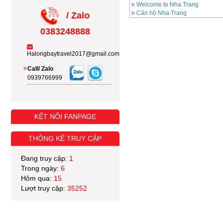
Welcome to Nha Trang
Căn hộ Nha Trang
/ Zalo
0383248888
Halongbaytravel2017@gmail.com
Call/ Zalo
0939766999
KẾT NỐI FANPAGE
THỐNG KÊ TRUY CẬP
Đang truy cập:
1
Trong ngày:
6
Hôm qua:
15
Lượt truy cập:
35252