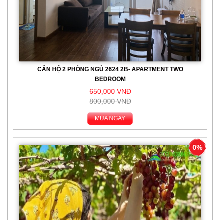
CĂN HỘ 2 PHÒNG NGỦ 2624 2B- APARTMENT TWO
BEDROOM
650,000 VNĐ
800,000 VNĐ
MUA NGAY
0%