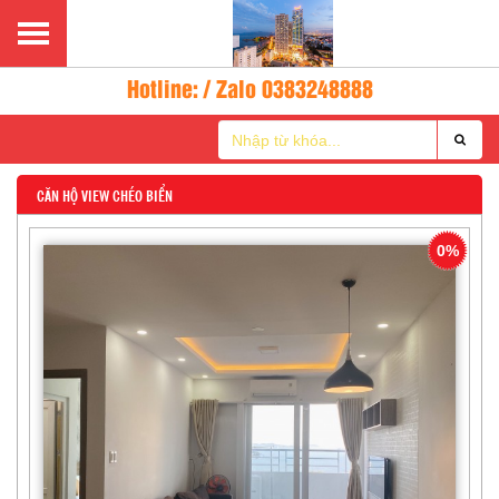
Hotline: / Zalo 0383248888
CĂN HỘ VIEW CHÉO BIỂN
0%