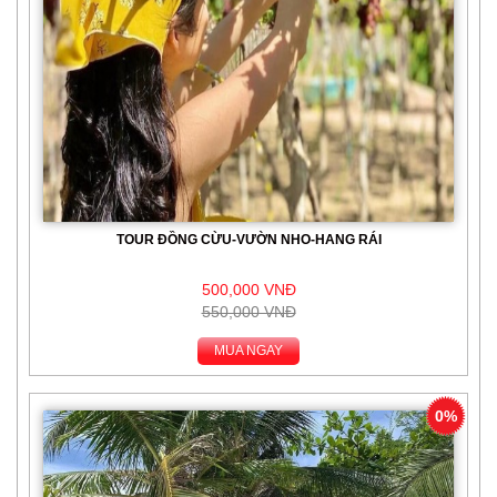
TOUR ĐỒNG CỪU-VƯỜN NHO-HANG RÁI
500,000 VNĐ
550,000 VNĐ
MUA NGAY
0%