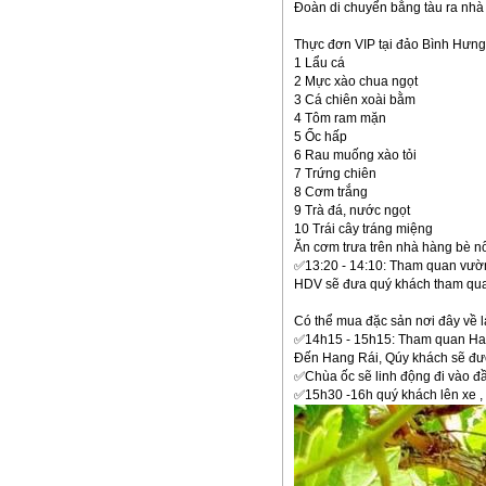
Đoàn di chuyển bằng tàu ra nhà 
Thực đơn VIP tại đảo Bình Hưng
1 Lẩu cá
2 Mực xào chua ngọt
3 Cá chiên xoài bằm
4 Tôm ram mặn
5 Ốc hấp
6 Rau muống xào tỏi
7 Trứng chiên
8 Cơm trắng
9 Trà đá, nước ngọt
10 Trái cây tráng miệng
Ăn cơm trưa trên nhà hàng bè nổ
✅13:20 - 14:10: Tham quan vườ
HDV sẽ đưa quý khách tham quan
Có thể mua đặc sản nơi đây về là
✅14h15 - 15h15: Tham quan Hang
Đến Hang Rái, Qúy khách sẽ đượ
✅Chùa ốc sẽ linh động đi vào đ
✅15h30 -16h quý khách lên xe , 