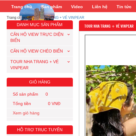
Trang chủ
Sản phẩm
Video
Liên hệ
Tin tức
Trang chủ
/
TOUR NHA TRANG + VÉ VINPEAR
DANH MỤC SẢN PHẨM
TOUR NHA TRANG + VÉ VINPEAR
CĂN HỘ VIEW TRỰC DIỆN
BIỂN
CĂN HỘ VIEW CHÉO BIỂN
TOUR NHA TRANG + VÉ
VINPEAR
GIỎ HÀNG
Số sản phẩm 0
Tổng tiền 0 VNĐ
Xem giỏ hàng
HỖ TRỢ TRỤC TUYẾN