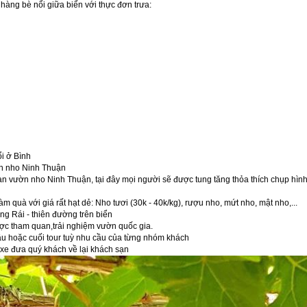
hàng bè nổi giữa biển với thực đơn trưa:
i ở Bình
n nho Ninh Thuận
 vườn nho Ninh Thuận, tại đây mọi người sẽ được tung tăng thỏa thích chụp hình
m quà với giá rất hạt dẻ: Nho tươi (30k - 40k/kg), rượu nho, mứt nho, mật nho,...
 Rái - thiên đường trên biển
c tham quan,trải nghiệm vườn quốc gia.
ầu hoặc cuối tour tuỳ nhu cầu của từng nhóm khách
xe đưa quý khách về lại khách sạn