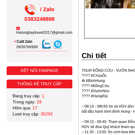
/ Zalo
0383248888
Halongbaytravel2017@gmail.com
Call/ Zalo
0939766999
Chi tiết
KẾT NỐI FANPAGE
TOUR ĐỒNG CỪU - VƯỜN NHO
???? #ChùaỐc
♻️ #BìnhHưng
THỐNG KÊ TRUY CẬP
???? #ĐồngCừu
???? #VườnNho
Đang truy cập:
1
???? #HangRái
Trong ngày:
29
✅08:10 - 08h30 Xe và HDV đón 
Hôm qua:
17
bắt đầu hành trình Bình Hưng - 
Lượt truy cập:
35292
✅09:15 - 09:40: Tham quan Đồn
HDV sẽ đưa Quý khách tham quan
✅11:35 - 13:00: Ăn cơm trưa trê