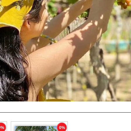
0%
0%