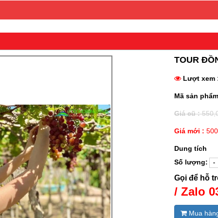
TOUR ĐỒ
Lượt xem 
Mã sản phẩm
Giá cũ :
550,
Giá mới :
500
Dung tích
Số lượng:
Gọi để hỗ t
/ Zalo 
Mua hàn