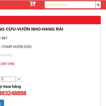
NG CỪU-VƯỜN NHO-HANG RÁI
:
867
 :
TOUR VƯỜN CỪU
000 VNĐ
,000 VNĐ
rợ mua hàng
0383248888
g