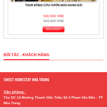
TOUR ĐỒNG CỪU-VƯỜN NHO-HANG RÁI
500,000 VNĐ
550,000 VNĐ
MUA NGAY
ĐỐI TÁC - KHÁCH HÀNG
SWEET HOMESTAY NHA TRANG
Văn phòng :
Tòa OC 1A Mường Thanh Viễn Triều Số 3 Phạm Văn Đồn - TP
Nha Trang