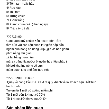
3/ Tôm ram hoặc hấp
4/ Rau xào
5/ Thịt ram
6/ Trứng chiên
7/ Cơm trắng
8/ Canh chua cá+ ( theo ngày)
9/ Trái cây, trà đá
????13h00:
Cano đưa quý khách đến resort Hòn Tằm
tắm bùn với các liệu pháp thư giãn hấp dẫn .
ngâm bùn nóng hồ riêng 20p ( giá đã bao gồm)
phơi nắng thư giãn
xả lại bằng nước ấm
mát sa bằng tia nước( ô tuyền thủy liệu pháp )
hồ bơi khoáng nóng vô cực
thăm quan khu phố ẩm thực việt
????15h00 – 15h30:
Quay về cảng Cầu Đá. Xe đưa quý khách về lại khách sạn. Kết thúc
hành trình.
Trẻ em từ 1 mét trở xuống miễn phí
Từ 1 mét đến 1,4 met vé 70%
Từ 1,4 mét trở lên ve người lớn
Sản phẩm liên quan