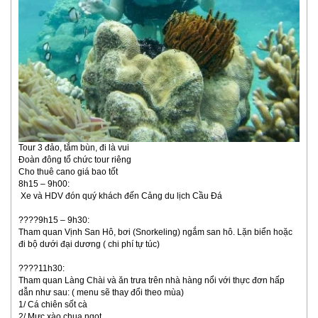
Tour 3 đảo, tắm bùn, đi là vui
Đoàn đông tổ chức tour riêng
Cho thuê cano giá bao tốt
8h15 – 9h00:
Xe và HDV đón quý khách đến Cảng du lịch Cầu Đá
????9h15 – 9h30:
Tham quan Vịnh San Hô, bơi (Snorkeling) ngắm san hô. Lặn biển hoặc
đi bộ dưới đại dương ( chi phí tự túc)
????11h30:
Tham quan Làng Chài và ăn trưa trên nhà hàng nổi với thực đơn hấp
dẫn như sau: ( menu sẽ thay đổi theo mùa)
1/ Cá chiên sốt cà
2/ Mực xào chua ngọt