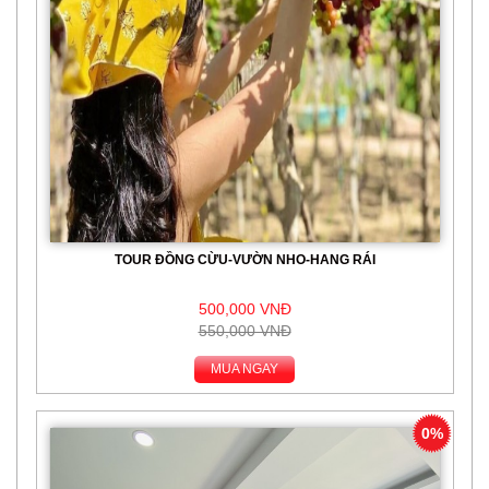
TOUR ĐỒNG CỪU-VƯỜN NHO-HANG RÁI
500,000 VNĐ
550,000 VNĐ
MUA NGAY
0%