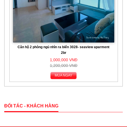
Căn hộ 2 phòng ngủ nhìn ra biển 3028- seaview aparment
2br
1,000,000 VNĐ
1,200,000 VNĐ
MUA NGAY
ĐỐI TÁC - KHÁCH HÀNG