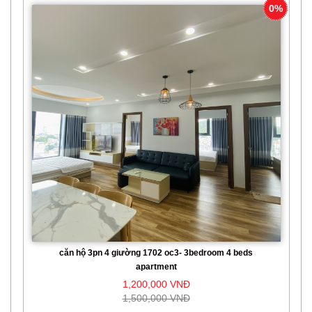
0%
căn hộ 3pn 4 giường 1702 oc3- 3bedroom 4 beds
apartment
1,200,000 VNĐ
1,500,000 VNĐ