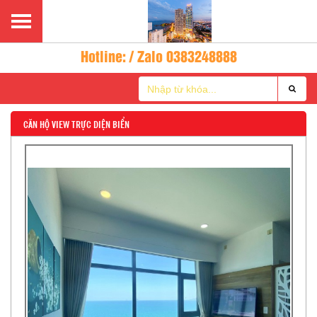
Hotline: / Zalo 0383248888
CĂN HỘ VIEW TRỰC DIỆN BIỂN